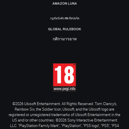
AMAZON LUNA
กฎข้อบังคับ R6 อีสปอร์ต
GLOBAL RULEBOOK
กติกามารยาท
©2026 Ubisoft Entertainment. All Rights Reserved. Tom Clancy’s,
Rainbow Six, the Soldier Icon, Ubisoft, and the Ubisoft logo are
registered or unregistered trademarks of Ubisoft Entertainment in the
US and/or other countries. ©2026 Sony Interactive Entertainment
LLC. "PlayStation Family Mark", "PlayStation", "PS5 logo", "PS5", "PS4