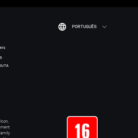
PORTUGUÊS
ORTS
IS
DUTA
Icon,
inment
Family