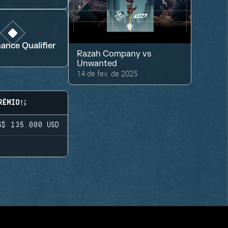
ance Qualifier
Razah Company
vs
Unwanted
14 de fev. de 2025
RÊMIO
S$ 135.000
USD