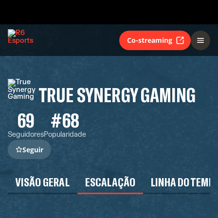
Co-streaming
TRUE SYNERGY GAMING
69
#68
Seguidores
Popularidade
Seguir
VISÃO GERAL
ESCALAÇÃO
LINHA DO TEMP