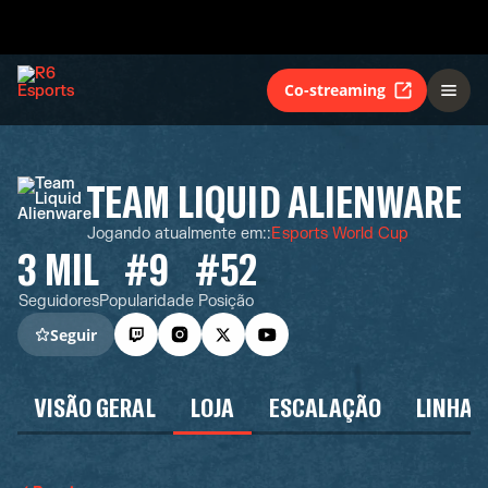
Co-streaming
TEAM LIQUID ALIENWARE
Jogando atualmente em:
:
Esports World Cup
3 MIL
#9
#52
Seguidores
Popularidade
Posição
Seguir
VISÃO GERAL
LOJA
ESCALAÇÃO
LINHA 