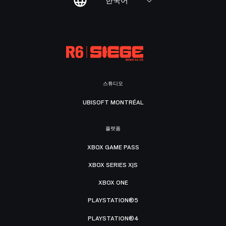
한국어
스튜디오
UBISOFT MONTRÉAL
플랫폼
XBOX GAME PASS
XBOX SERIES X|S
XBOX ONE
PLAYSTATION®5
PLAYSTATION®4