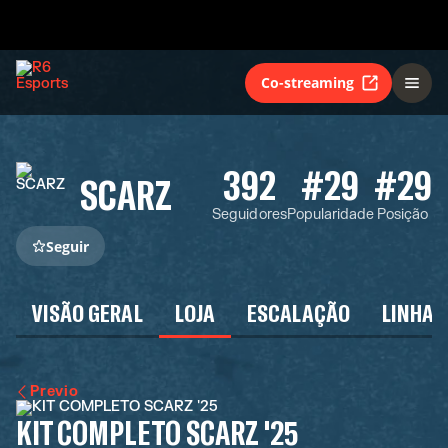
Co-streaming
392
#29
#29
SCARZ
Seguidores
Popularidade
Posição
Seguir
VISÃO GERAL
LOJA
ESCALAÇÃO
LINHA 
Previo
KIT COMPLETO SCARZ '25