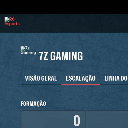
7Z GAMING
VISÃO GERAL
ESCALAÇÃO
LINHA DO
FORMAÇÃO
0