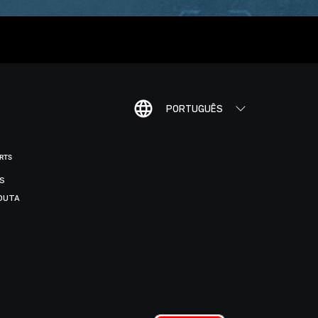
PORTUGUÊS
ORTS
IS
DUTA