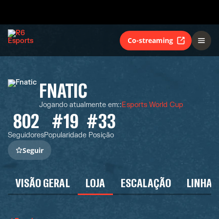
Co-streaming
FNATIC
Jogando atualmente em:
:
Esports World Cup
802
#19
#33
Seguidores
Popularidade
Posição
Seguir
VISÃO GERAL
LOJA
ESCALAÇÃO
LINHA 