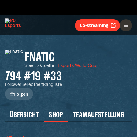
Co-streaming
FNATIC
Spielt aktuell in:
:
Esports World Cup
794
#19
#33
Follower
Beliebtheit
Rangliste
Folgen
ÜBERSICHT
SHOP
TEAMAUFSTELLUNG