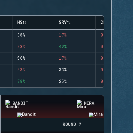
HS
SRV
CLUTCHES
38%
17%
0
33%
42%
0
50%
17%
0
33%
33%
0
78%
25%
0
BANDIT
MIRA
ROUND 7