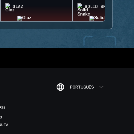
GLAZ
SOLID SNAKE
PORTUGUÊS
ORTS
IS
DUTA