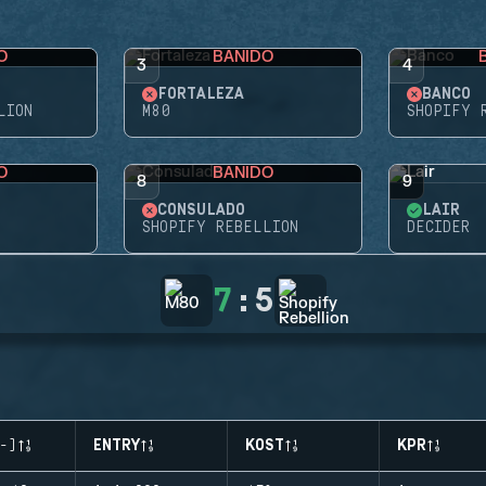
O
BANIDO
3
4
FORTALEZA
BANCO
LION
M80
SHOPIFY 
O
BANIDO
8
9
CONSULADO
LAIR
SHOPIFY REBELLION
DECIDER
7
:
5
-)
ENTRY
KOST
KPR