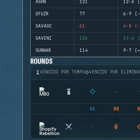
ASHN
121
12-6 (
DFUZR
77
6-9 (-
SAVAGE
61
4-8 (-
GAVENI
126
13-6 (
GUNNAR
114
9-7 (+
ROUNDS
VENCIDO POR TEMPO
VENCIDO POR ELIMINA
01
02
0