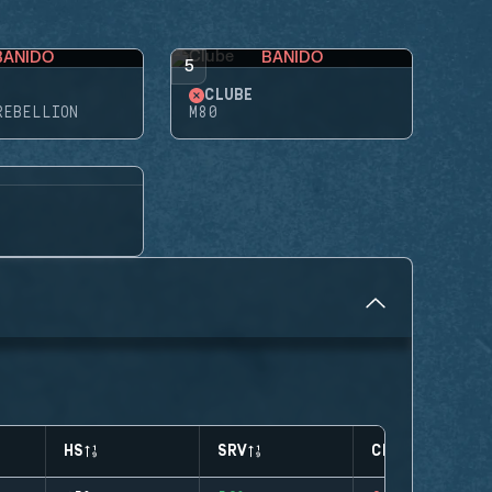
BANIDO
BANIDO
5
CLUBE
REBELLION
M80
HS
SRV
CLUTCHES