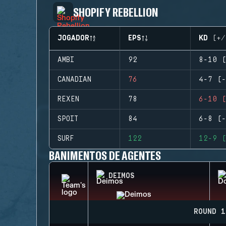
SHOPIFY REBELLION
JOGADOR
EPS
KD (+/
AMBI
92
8-10 (
CANADIAN
76
4-7 (-
REXEN
78
6-10 (
SPOIT
84
6-8 (-
SURF
122
12-9 (
BANIMENTOS DE AGENTES
DEIMOS
ROUND 1