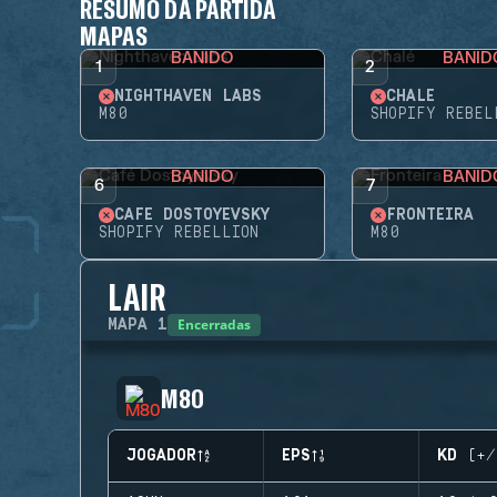
RESUMO DA PARTIDA
MAPAS
BANIDO
BANID
1
2
NIGHTHAVEN LABS
CHALÉ
M80
SHOPIFY REBEL
BANIDO
BANID
6
7
CAFÉ DOSTOYEVSKY
FRONTEIRA
SHOPIFY REBELLION
M80
LAIR
Encerradas
MAPA
1
M80
JOGADOR
EPS
KD (+/