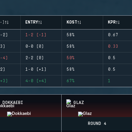
-)
ENTRY
KOST
KPR
-2)
1-2 (-1)
58%
0.67
3)
0-0 (0)
58%
0.33
-4)
2-2 (0)
50%
0.5
2)
1-0 (+1)
58%
0.5
+3)
4-0 (+4)
67%
1
DOKKAEBI
GLAZ
ROUND 4