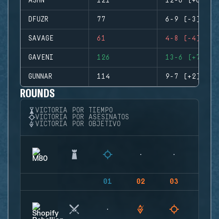
ASHN
121
12-6 (+6)
DFUZR
77
6-9 (-3)
SAVAGE
61
4-8 (-4)
GAVENI
126
13-6 (+7)
GUNNAR
114
9-7 (+2)
ROUNDS
VICTORIA POR TIEMPO
VICTORIA POR ASESINATOS
VICTORIA POR OBJETIVO
01
02
03
04