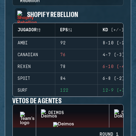
SHOPIFY REBELLION
JUGADOR
EPS
KD (+/-)
AMBI
92
8-10 (-2)
CANADIAN
76
4-7 (-3)
REXEN
78
6-10 (-4)
SPOIT
84
6-8 (-2)
SURF
122
12-9 (+3)
VETOS DE AGENTES
DEIMOS
DOKKA
ROUND 1