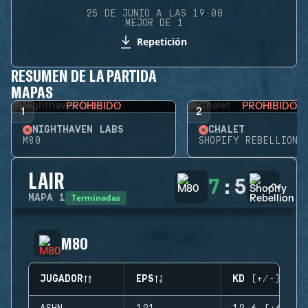
25 DE JUNIO A LAS 19:00
MEJOR DE 1
Repetición
RESUMEN DE LA PARTIDA
MAPAS
PROHIBIDO
PROHIBIDO
1
2
NIGHTHAVEN LABS
CHALET
M80
SHOPIFY REBELLION
LAIR
7
:
5
Terminadas
MAPA
1
M80
JUGADOR
EPS
KD (+/-)