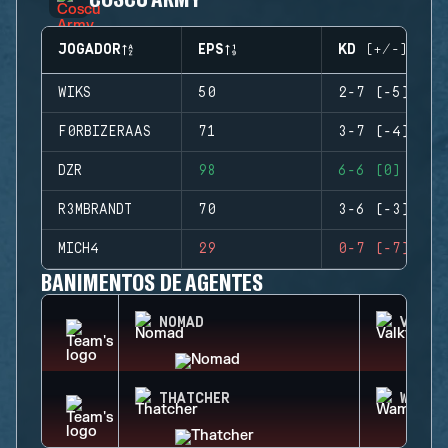
JOGADOR
EPS
KD (+/-)
WIKS
50
2-7 (-5)
F0RBIZERAAS
71
3-7 (-4)
DZR
98
6-6 (0)
R3MBRANDT
70
3-6 (-3)
MICH4
29
0-7 (-7)
BANIMENTOS DE AGENTES
NOMAD
VALKY
THATCHER
WAMAI