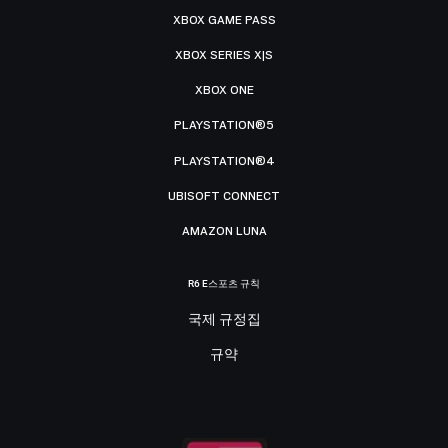
XBOX GAME PASS
XBOX SERIES X|S
XBOX ONE
PLAYSTATION®5
PLAYSTATION®4
UBISOFT CONNECT
AMAZON LUNA
R6 E스포츠 규칙
국제 규정집
규약