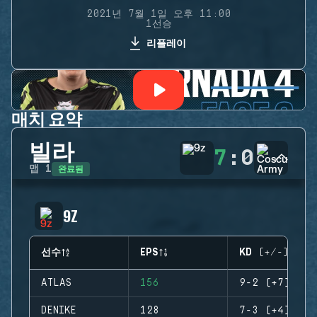
2021년 7월 1일 오후 11:00
1선승
리플레이
매치 요약
빌라
7
:
0
완료됨
맵
1
9Z
선수
EPS
KD (+/-)
ATLAS
156
9-2 (+7)
DENIKE
128
7-3 (+4)