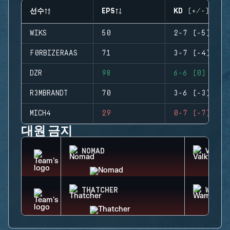
선수
EPS
KD (+/-)
WIKS
50
2-7 (-5)
F0RBIZERAAS
71
3-7 (-4)
DZR
98
6-6 (0)
R3MBRANDT
70
3-6 (-3)
MICH4
29
0-7 (-7)
대원 금지
NOMAD
VALKY
THATCHER
WAMAI