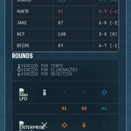
SCARRS
113
9-7 (+2)
HUNTR
81
5-9 (-4)
JAKE
87
6-8 (-2)
NEP
100
8-8 (0)
BEERS
89
6-7 (-1)
ROUNDS
VENCIDO POR TEMPO
VENCIDO POR ELIMINAÇÕES
VENCIDO POR OBJECTIVO
01
02
03
04