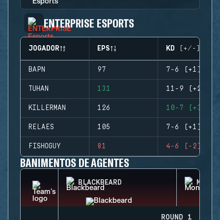
ENTERPRISE ESPORTS
JOGADOR
EPS
KD (+/-)
BAPN
97
7-6 (+1)
TUHAN
131
11-9 (+2)
KILLERMAN
126
10-7 (+3)
RELAES
105
7-6 (+1)
FISHOGUY
81
4-6 (-2)
BANIMENTOS DE AGENTES
BLACKBEARD
MONTA
ROUND 1