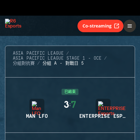
Co-streaming
ASIA PACIFIC LEAGUE
ASIA PACIFIC LEAGUE STAGE 1 - OCE
分組對抗賽
分組 A - 對戰日 5
已結束
3
7
:
MAN LFO
ENTERPRISE ESPORTS