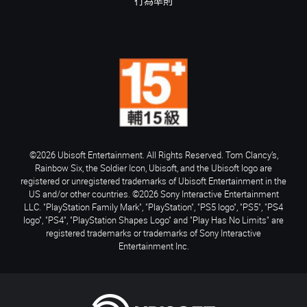
行為準則
©2026 Ubisoft Entertainment. All Rights Reserved. Tom Clancy’s,
Rainbow Six, the Soldier Icon, Ubisoft, and the Ubisoft logo are
registered or unregistered trademarks of Ubisoft Entertainment in the
US and/or other countries. ©2026 Sony Interactive Entertainment
LLC. "PlayStation Family Mark", "PlayStation", "PS5 logo", "PS5", "PS4
logo", "PS4", "PlayStation Shapes Logo" and "Play Has No Limits" are
registered trademarks or trademarks of Sony Interactive
Entertainment Inc.