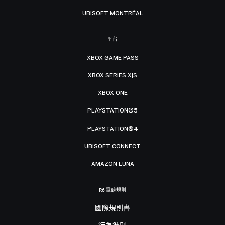
UBISOFT MONTRÉAL
平台
XBOX GAME PASS
XBOX SERIES X|S
XBOX ONE
PLAYSTATION®5
PLAYSTATION®4
UBISOFT CONNECT
AMAZON LUNA
R6 電競規則
國際規則書