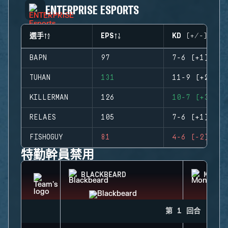
ENTERPRISE ESPORTS
選手
EPS
KD (+/-)
BAPN
97
7-6 (+1)
TUHAN
131
11-9 (+2)
KILLERMAN
126
10-7 (+3)
RELAES
105
7-6 (+1)
FISHOGUY
81
4-6 (-2)
特勤幹員禁用
BLACKBEARD
MONTA
第 1 回合