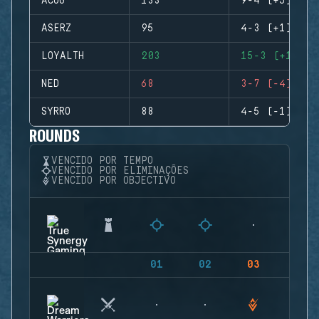
ACOG
133
9-4 (+5)
ASERZ
95
4-3 (+1)
LOYALTH
203
15-3 (+12)
NED
68
3-7 (-4)
SYRRO
88
4-5 (-1)
ROUNDS
VENCIDO POR TEMPO
VENCIDO POR ELIMINAÇÕES
VENCIDO POR OBJECTIVO
01
02
03
04