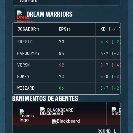
DREAM WARRIORS
JOGADOR
EPS
KD (+/-)
FREELO
70
4-6 (-2)
HAMOUDYYY
84
4-7 (-3)
VERSN
62
3-7 (-4)
NUKEY
73
5-8 (-3)
WIÍZARD
86
5-7 (-2)
BANIMENTOS DE AGENTES
BLACKBEARD
BLITZ
ROUND 1