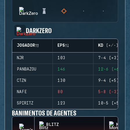
DARKZERO
JOGADOR
EPS
KD (+/-)
NJR
103
7-4 (+3)
PANBAZOU
146
12-6 (+6)
CTZN
130
9-4 (+5)
NAFE
80
5-8 (-3)
SPIRITZ
123
10-5 (+5)
BANIMENTOS DE AGENTES
BLITZ
MONTA