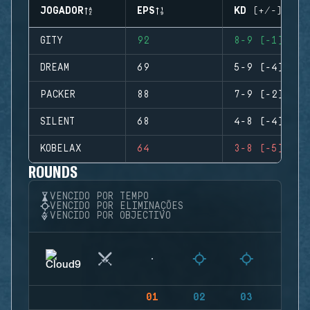
JOGADOR
EPS
KD (+/-)
GITY
92
8-9 (-1)
DREAM
69
5-9 (-4)
PACKER
88
7-9 (-2)
SILENT
68
4-8 (-4)
KOBELAX
64
3-8 (-5)
ROUNDS
VENCIDO POR TEMPO
VENCIDO POR ELIMINAÇÕES
VENCIDO POR OBJECTIVO
01
02
03
04