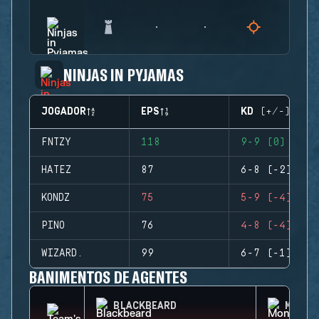
NINJAS IN PYJAMAS
JOGADOR
EPS
KD (+/-)
FNTZY
118
9-9 (0)
HATEZ
87
6-8 (-2)
KONDZ
75
5-9 (-4)
PINO
76
4-8 (-4)
WIZARD.
99
6-7 (-1)
BANIMENTOS DE AGENTES
BLACKBEARD
MONTA