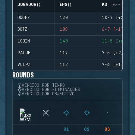
JOGADOR
EPS
KD (+/-)
DODEZ
130
10-7 (+3)
DOTZ
105
6-7 (-1)
LOBIN
140
11-5 (+6)
PALUH
117
7-5 (+2)
VOLPZ
112
7-6 (+1)
ROUNDS
VENCIDO POR TEMPO
VENCIDO POR ELIMINAÇÕES
VENCIDO POR OBJECTIVO
01
02
03
04