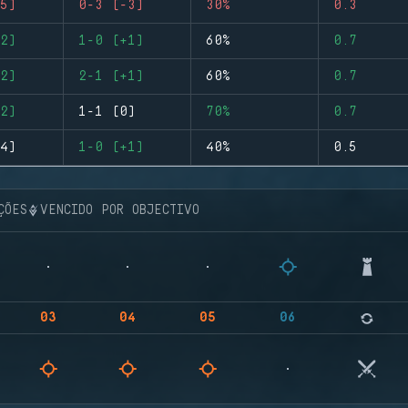
5)
0-3 (-3)
30%
0.3
2)
1-0 (+1)
60%
0.7
2)
2-1 (+1)
60%
0.7
2)
1-1 (0)
70%
0.7
4)
1-0 (+1)
40%
0.5
ÇÕES
VENCIDO POR OBJECTIVO
03
04
05
06