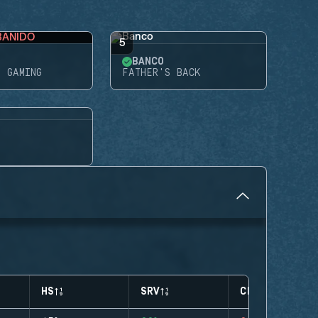
BANIDO
5
BANCO
E GAMING
FATHER'S BACK
HS
SRV
CLUTCHES