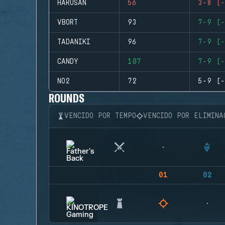
HARUSAN
56
3-8 (-
VBORT
93
7-9 (-
TADANIKI
96
7-9 (-
CANDY
107
7-9 (-
NO2
72
5-9 (-
ROUNDS
VENCIDO POR TEMPO
VENCIDO POR ELIMINA
01
02