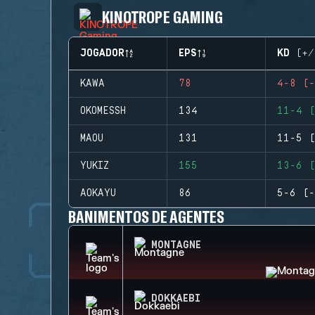
KINOTROPE GAMING
JOGADOR
EPS
KD (+/
KAWA
78
4-8 (-
OKOMESSH
134
11-4 (
MAOU
131
11-5 (
YUKIZ
155
13-6 (
AOKAYU
86
5-6 (-
BANIMENTOS DE AGENTES
MONTAGNE
DOKKAEBI