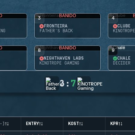
O
BANIDO
3
4
FRONTEIRA
CLUBE
ING
FATHER'S BACK
KINOTROP
O
BANIDO
8
9
NIGHTHAVEN LABS
CHALÉ
KINOTROPE GAMING
DECIDER
3
:
7
-)
ENTRY
KOST
KPR