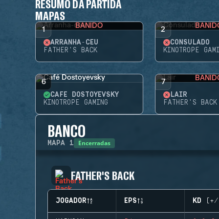
RESUMO DA PARTIDA
MAPAS
BANIDO
BANID
1
2
ARRANHA-CÉU
CONSULADO
FATHER'S BACK
KINOTROPE GAM
BANID
6
7
CAFÉ DOSTOYEVSKY
LAIR
KINOTROPE GAMING
FATHER'S BACK
BANCO
Encerradas
MAPA
1
FATHER'S BACK
JOGADOR
EPS
KD (+/