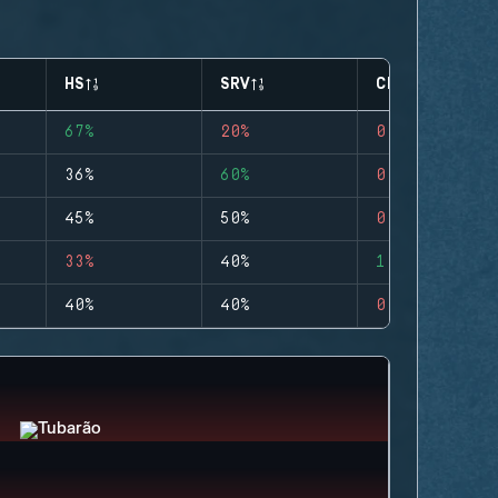
HS
SRV
CLUTCHES
67%
20%
0
36%
60%
0
45%
50%
0
33%
40%
1
40%
40%
0