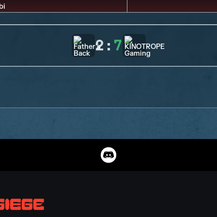
2
:
7