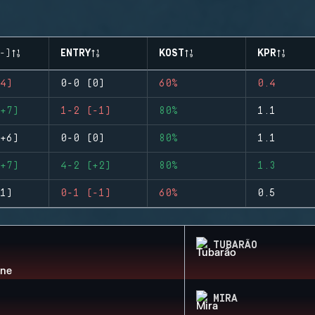
-)
ENTRY
KOST
KPR
4)
0-0 (0)
60%
0.4
+7)
1-2 (-1)
80%
1.1
+6)
0-0 (0)
80%
1.1
+7)
4-2 (+2)
80%
1.3
1)
0-1 (-1)
60%
0.5
TUBARÃO
MIRA