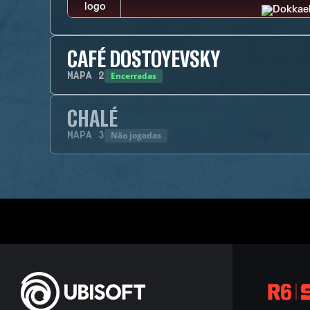
CAFÉ DOSTOYEVSKY
Encerradas
MAPA
2
CHALÉ
Não jogadas
MAPA
3