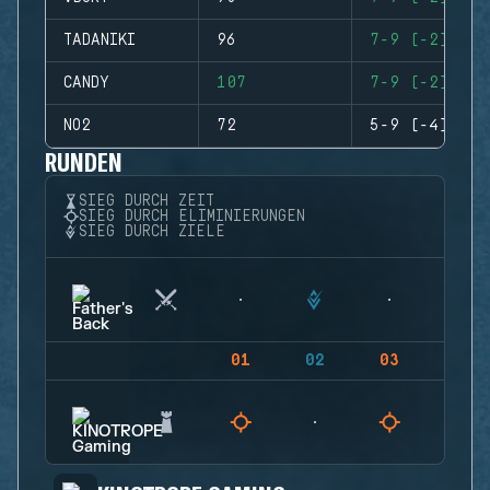
TADANIKI
96
7-9 (-2)
CANDY
107
7-9 (-2)
NO2
72
5-9 (-4)
RUNDEN
SIEG DURCH ZEIT
SIEG DURCH ELIMINIERUNGEN
SIEG DURCH ZIELE
01
02
03
04