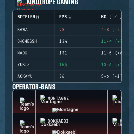
KINOTROPE GAMING
SPIELER
EPS
KD (+/-)
KAWA
78
4-8 (-4)
OKOMESSH
134
11-4 (+7)
MAOU
131
11-5 (+6)
YUKIZ
155
13-6 (+7)
AOKAYU
86
5-6 (-1)
OPERATOR-BANS
MONTAGNE
TUBAR
DOKKAEBI
MIRA