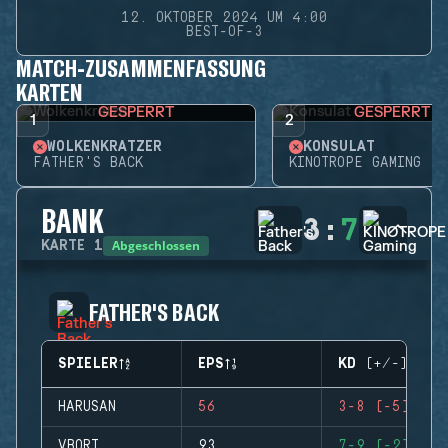
12. OKTOBER 2024 UM 4:00
BEST-OF-3
MATCH-ZUSAMMENFASSUNG
KARTEN
GESPERRT
GESPERRT
1
2
WOLKENKRATZER
KONSULAT
FATHER'S BACK
KINOTROPE GAMING
BANK
3
:
7
Abgeschlossen
KARTE
1
FATHER'S BACK
SPIELER
EPS
KD (+/-)
HARUSAN
56
3-8 (-5)
VBORT
93
7-9 (-2)