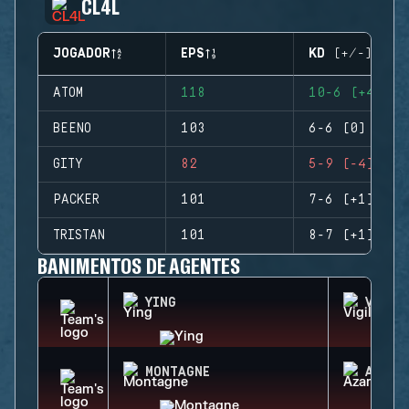
CL4L
JOGADOR
EPS
KD (+/-)
ATOM
118
10-6 (+4)
BEENO
103
6-6 (0)
GITY
82
5-9 (-4)
PACKER
101
7-6 (+1)
TRISTAN
101
8-7 (+1)
BANIMENTOS DE AGENTES
YING
VIGIL
MONTAGNE
AZAMI