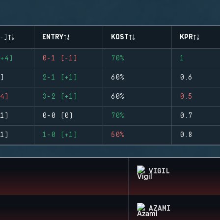
-)
ENTRY
KOST
KPR
+4)
0-1 (-1)
70%
1
)
2-1 (+1)
60%
0.6
4)
3-2 (+1)
60%
0.5
1)
0-0 (0)
70%
0.7
1)
1-0 (+1)
50%
0.8
VIGIL
AZAMI