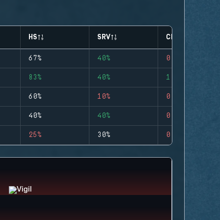
HS
SRV
CLUTCHES
67%
40%
0
83%
40%
1
60%
10%
0
40%
40%
0
25%
30%
0