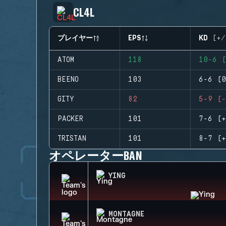
CL4L
プレイヤー
EPS
KD (+/
ATOM
118
10-6 (
BEENO
103
6-6 (0
GITY
82
5-9 (-
PACKER
101
7-6 (+
TRISTAN
101
8-7 (+
オペレーターBAN
YING
MONTAGNE