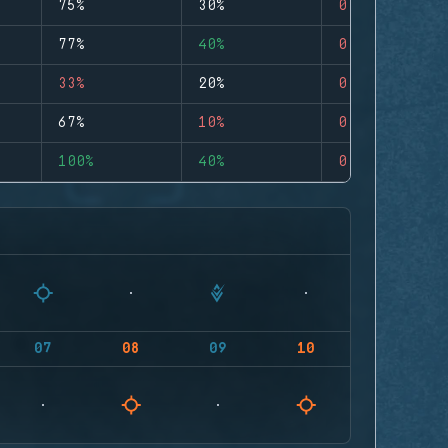
75%
30%
0
77%
40%
0
33%
20%
0
67%
10%
0
100%
40%
0
07
08
09
10