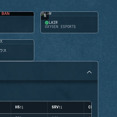
BAN
5
LAIR
OXYGEN ESPORTS
ウス
HS
SRV
CLUTCHES