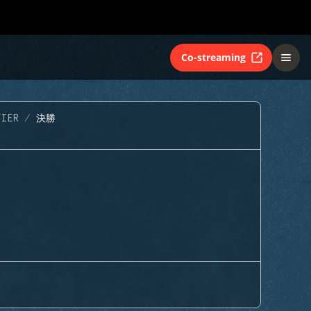
Co-streaming
FIER
決勝