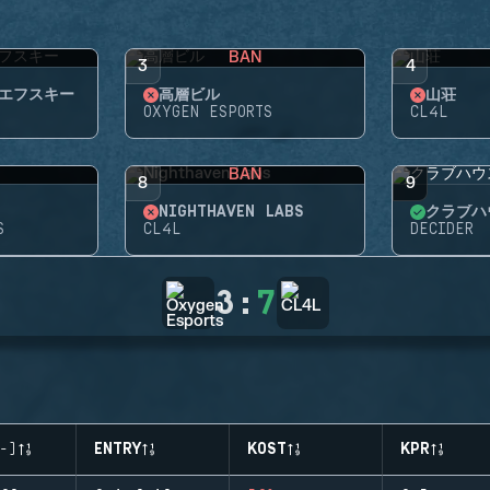
BAN
3
4
エフスキー
高層ビル
山荘
OXYGEN ESPORTS
CL4L
BAN
8
9
NIGHTHAVEN LABS
クラブハ
S
CL4L
DECIDER
3
:
7
-)
ENTRY
KOST
KPR