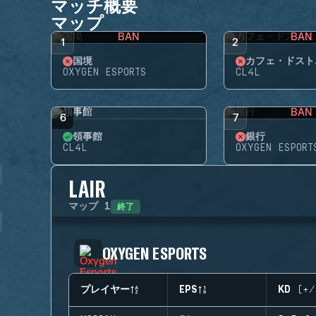
マッチ概要
マップ
BAN
BAN
1
2
国境
カフェ・ドスト
OXYGEN ESPORTS
CL4L
BAN
6
7
領事館
銀行
CL4L
OXYGEN ESPORT
LAIR
終了
マップ
1
OXYGEN ESPORTS
プレイヤー
EPS
KD (+/