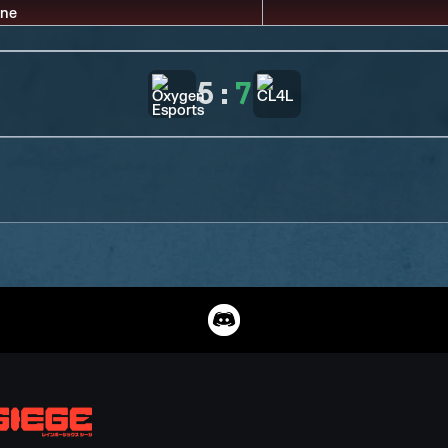
5
:
7