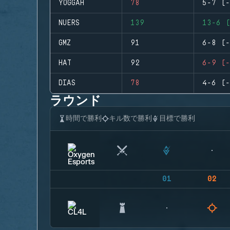
YOGGAH
78
5-7 (-
NUERS
139
13-6 (
GMZ
91
6-8 (-
HAT
92
6-9 (-
DIAS
78
4-6 (-
ラウンド
時間で勝利
キル数で勝利
目標で勝利
01
02