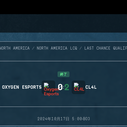
NORTH AMERICA
NORTH AMERICA LCQ
LAST CHANCE QUALI
終了
0
2
OXYGEN ESPORTS
:
CL4L
·
2024年10月17日 5:00
BO3