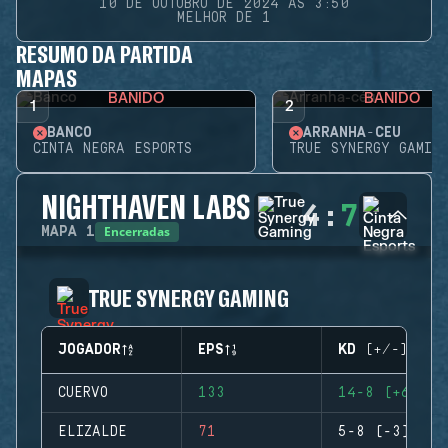
10 DE OUTUBRO DE 2024 ÀS 3:50
MELHOR DE 1
RESUMO DA PARTIDA
MAPAS
BANIDO
BANIDO
1
2
BANCO
ARRANHA-CÉU
CINTA NEGRA ESPORTS
TRUE SYNERGY GAMING
NIGHTHAVEN LABS
4
:
7
Encerradas
MAPA
1
TRUE SYNERGY GAMING
JOGADOR
EPS
KD (+/-)
CUERVO
133
14-8 (+6)
ELIZALDE
71
5-8 (-3)