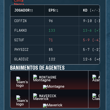
JOGADOR
EPS
KD (+/-)
COFFIN
96
9-10 (-1)
FLAKKO
133
13-6 (+7)
SITUF
71
5-9 (-4)
PHYSICZ
85
5-7 (-2)
GLADIUZ
122
12-6 (+6)
BANIMENTOS DE AGENTES
MONTAGNE
AZAMI
MAVERICK
CLASH