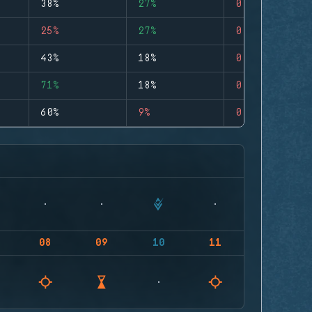
38%
27%
0
25%
27%
0
43%
18%
0
71%
18%
0
60%
9%
0
08
09
10
11