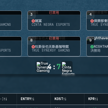
用
已禁用
3
4
賊窩
俱樂部會
GAMING
CINTA NEGRA ESPORTS
TRUE SYN
用
已禁用
8
9
杜斯妥也夫斯基咖啡館
NIGHT
SPORTS
TRUE SYNERGY GAMING
決勝局
4
:
7
-)
ENTRY
KOST
KPR