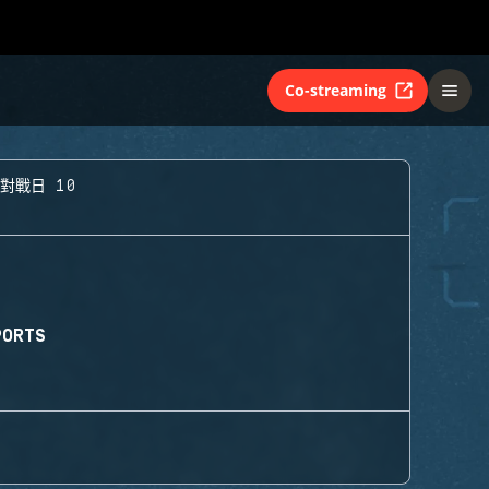
Co-streaming
 對戰日 10
PORTS