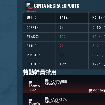
CINTA NEGRA ESPORTS
選手
EPS
KD (+/
COFFIN
96
9-10 (
FLAKKO
133
13-6 (
SITUF
71
5-9 (-
PHYSICZ
85
5-7 (-
GLADIUZ
122
12-6 (
特勤幹員禁用
MONTAGNE
MAVERICK