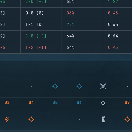
+6)
3-0 (+3)
55%
1.27
3)
0-0 (0)
36%
0.45
2)
1-1 (0)
73%
0.64
2)
3-0 (+3)
64%
0.64
-5)
1-2 (-1)
64%
0.45
03
04
05
06
07