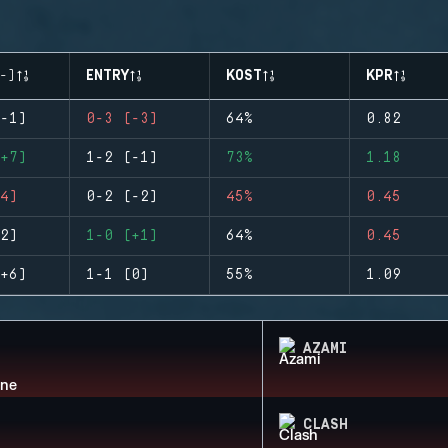
-)
ENTRY
KOST
KPR
-1)
0-3 (-3)
64%
0.82
+7)
1-2 (-1)
73%
1.18
4)
0-2 (-2)
45%
0.45
2)
1-0 (+1)
64%
0.45
+6)
1-1 (0)
55%
1.09
AZAMI
CLASH