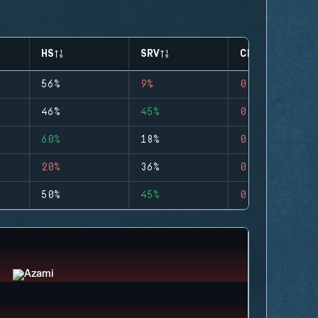
HS
SRV
CLUTCHES
56%
9%
0
46%
45%
0
60%
18%
0
20%
36%
0
50%
45%
0