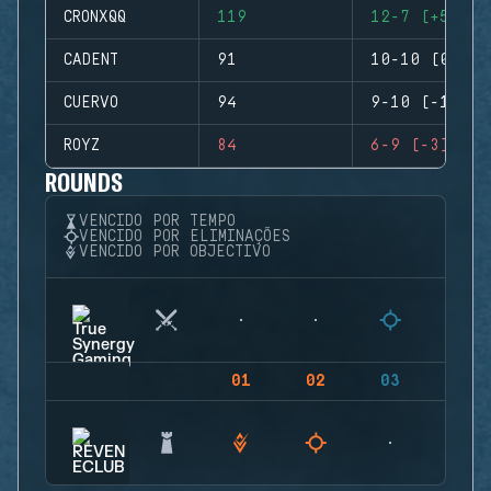
CRONXQQ
119
12-7 (+5)
CADENT
91
10-10 (0)
CUERVO
94
9-10 (-1)
ROYZ
84
6-9 (-3)
ROUNDS
VENCIDO POR TEMPO
VENCIDO POR ELIMINAÇÕES
VENCIDO POR OBJECTIVO
01
02
03
04