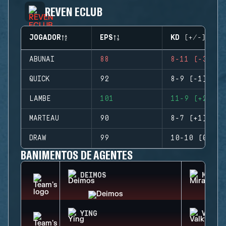
REVEN ECLUB
JOGADOR
EPS
KD (+/-)
ABUNAI
88
8-11 (-3)
QUICK
92
8-9 (-1)
LAMBE
101
11-9 (+2)
MARTEAU
90
8-7 (+1)
DRAW
99
10-10 (0)
BANIMENTOS DE AGENTES
DEIMOS
MIRA
YING
VALKY