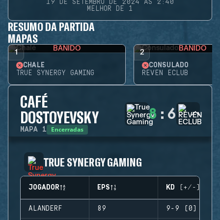
19 DE SETEMBRO DE 2024 ÀS 2:40
MELHOR DE 1
RESUMO DA PARTIDA
MAPAS
BANIDO
BANIDO
1
2
CHALÉ
CONSULADO
TRUE SYNERGY GAMING
REVEN ECLUB
CAFÉ
8
:
6
DOSTOYEVSKY
Encerradas
MAPA
1
TRUE SYNERGY GAMING
JOGADOR
EPS
KD (+/-)
ALANDERF
89
9-9 (0)