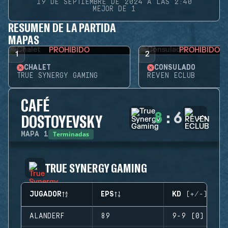
19 DE SEPTIEMBRE DE 2024 A LAS 2:40
MEJOR DE 1
RESUMEN DE LA PARTIDA
MAPAS
PROHIBIDO
PROHIBIDO
1
2
CHALET
CONSULADO
TRUE SYNERGY GAMING
REVEN ECLUB
CAFÉ
8
:
6
DOSTOYEVSKY
Terminadas
MAPA
1
TRUE SYNERGY GAMING
JUGADOR
EPS
KD (+/-)
ALANDERF
89
9-9 (0)