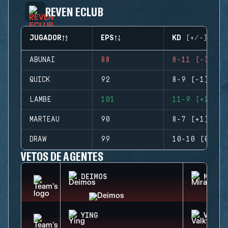
REVEN ECLUB
JUGADOR
EPS
KD (+/-)
ABUNAI
88
8-11 (-3)
QUICK
92
8-9 (-1)
LAMBE
101
11-9 (+2)
MARTEAU
90
8-7 (+1)
DRAW
99
10-10 (0)
VETOS DE AGENTES
DEIMOS
MIRA
YING
VALKY