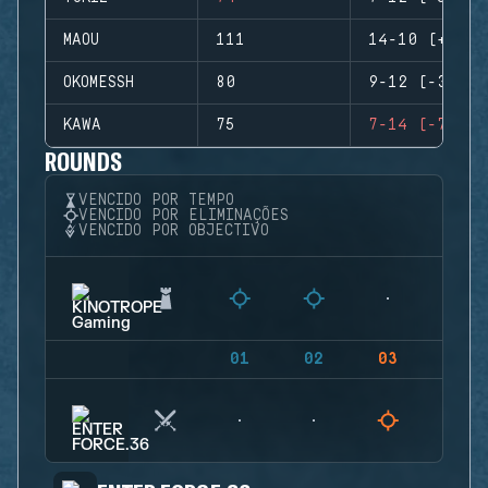
MAOU
111
14-10 (+4)
OKOMESSH
80
9-12 (-3)
KAWA
75
7-14 (-7)
ROUNDS
VENCIDO POR TEMPO
VENCIDO POR ELIMINAÇÕES
VENCIDO POR OBJECTIVO
01
02
03
04