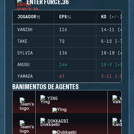
ENTER FORCE.36
JOGADOR
EPS
KD (+/-)
VANISH
116
14-11 (+3)
TAKE
72
5-12 (-7)
SYLVIA
136
18-10 (+8)
AKUSU
144
18-9 (+9)
YAMADA
63
3-11 (-8)
BANIMENTOS DE AGENTES
YING
VALKY
DOKKAEBI
KAID