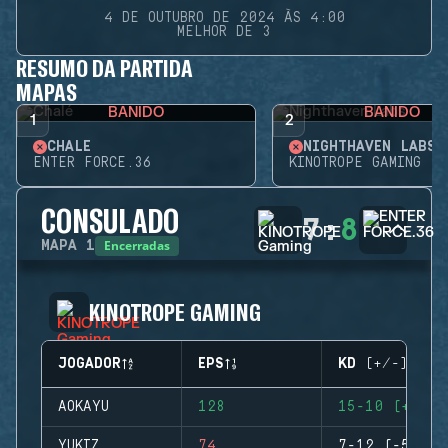
4 DE OUTUBRO DE 2024 ÀS 4:00
MELHOR DE 3
RESUMO DA PARTIDA
MAPAS
BANIDO
BANIDO
1
2
CHALÉ
NIGHTHAVEN LABS
ENTER FORCE.36
KINOTROPE GAMING
CONSULADO
7
:
8
Encerradas
MAPA
1
KINOTROPE GAMING
JOGADOR
EPS
KD (+/-)
AOKAYU
128
15-10 (+5)
YUKIZ
74
7-12 (-5)