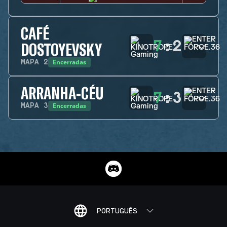
CAFÉ
7
:
2
DOSTOYEVSKY
Encerradas
MAPA
2
ARRANHA-CÉU
7
:
3
Encerradas
MAPA
3
PORTUGUÊS