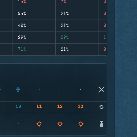
14%
7%
0
54%
21%
0
40%
21%
0
29%
29%
1
71%
21%
0
9
10
11
12
13
14