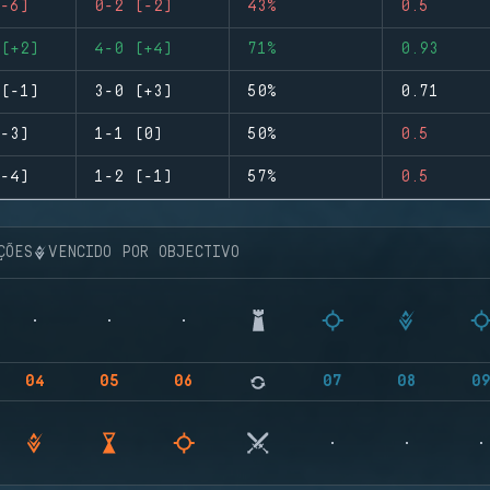
-6)
0-2 (-2)
43%
0.5
(+2)
4-0 (+4)
71%
0.93
(-1)
3-0 (+3)
50%
0.71
-3)
1-1 (0)
50%
0.5
-4)
1-2 (-1)
57%
0.5
ÇÕES
VENCIDO POR OBJECTIVO
04
05
06
07
08
0