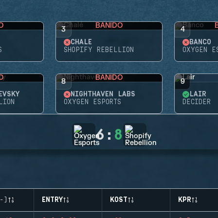
O
BANIDO
3
4
CHALÉ
BANCO
S
SHOPIFY REBELLION
OXYGEN E
O
BANIDO
8
9
EVSKY
NIGHTHAVEN LABS
LAIR
LION
OXYGEN ESPORTS
DECIDER
6
:
8
-)
ENTRY
KOST
KPR