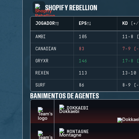
SHOPIFY REBELLION
JOGADOR
EPS
KD (+/
AMBI
105
11-8 (
CANADIAN
83
7-9 (-
GRYXR
146
17-8 (
REXEN
113
13-10 
SURF
86
8-9 (-
BANIMENTOS DE AGENTES
DOKKAEBI
MONTAGNE