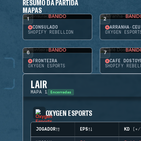
RESUMO DA PARTIDA
MAPAS
BANIDO
BANID
1
2
CONSULADO
ARRANHA-CÉU
SHOPIFY REBELLION
OXYGEN ESPORT
BANIDO
BANID
6
7
FRONTEIRA
CAFÉ DOSTOY
OXYGEN ESPORTS
SHOPIFY REBEL
LAIR
Encerradas
MAPA
1
OXYGEN ESPORTS
JOGADOR
EPS
KD (+/