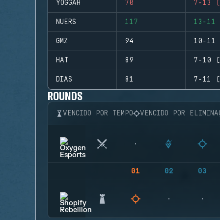
YOGGAH
70
7-13 (
NUERS
117
13-11 
GMZ
94
10-11 
HAT
89
7-10 (
DIAS
81
7-11 (
ROUNDS
VENCIDO POR TEMPO
VENCIDO POR ELIMINA
01
02
03