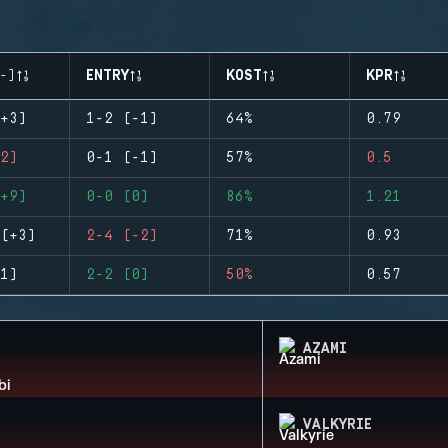
-)
ENTRY
KOST
KPR
+3)
1-2 (-1)
64%
0.79
2)
0-1 (-1)
57%
0.5
+9)
0-0 (0)
86%
1.21
(+3)
2-4 (-2)
71%
0.93
1)
2-2 (0)
50%
0.57
AZAMI
VALKYRIE