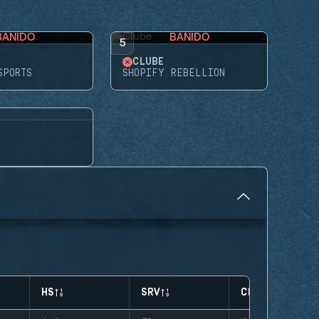
BANIDO
BANIDO
5
CLUBE
SPORTS
SHOPIFY REBELLION
HS
SRV
CLUTCHES