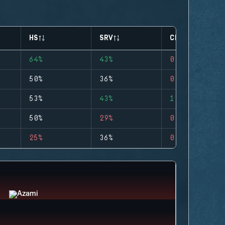
HS
SRV
CLUTCHES
64%
43%
0
50%
36%
0
53%
43%
1
50%
29%
0
25%
36%
0