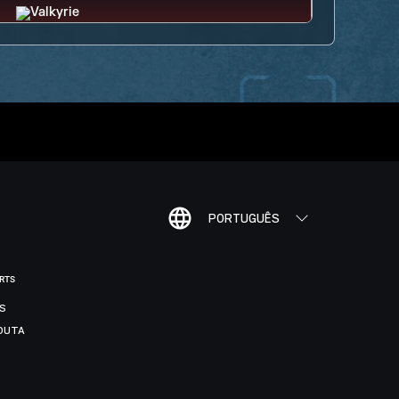
PORTUGUÊS
ORTS
IS
DUTA