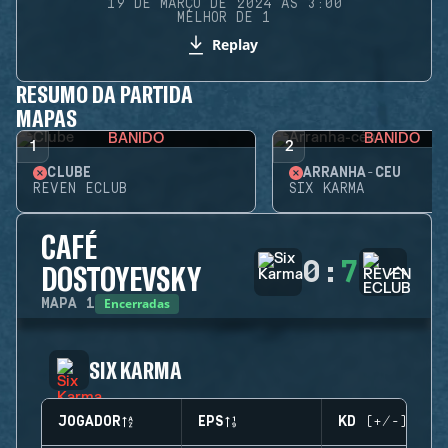
19 DE MARÇO DE 2024 ÀS 3:00
MELHOR DE 1
Replay
RESUMO DA PARTIDA
MAPAS
BANIDO
BANIDO
1
2
CLUBE
ARRANHA-CÉU
REVEN ECLUB
SIX KARMA
CAFÉ
0
:
7
DOSTOYEVSKY
Encerradas
MAPA
1
SIX KARMA
JOGADOR
EPS
KD (+/-)