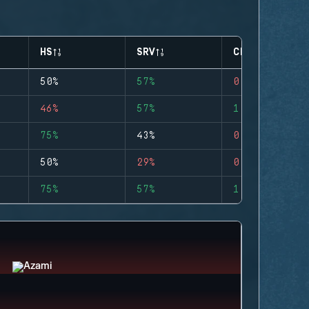
HS
SRV
CLUTCHES
50%
57%
0
46%
57%
1
75%
43%
0
50%
29%
0
75%
57%
1