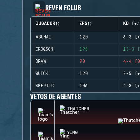
REVEN ECLUB
JUGADOR
EPS
KD (+/
ABUNAI
120
6-3 (+
CROQSON
198
13-3 (
DRAW
90
4-4 (0
QUICK
120
8-5 (+
SKEPTIC
106
4-3 (+
VETOS DE AGENTES
THATCHER
YING