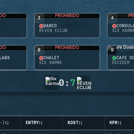
IDO
PROHIBIDO
PR
3
4
BANCO
CONSUL
REVEN ECLUB
SIX KARM
IDO
PROHIBIDO
8
9
LABS
CHALET
CAFÉ D
SIX KARMA
DECIDER
0
:
7
-)
ENTRY
KOST
KPR