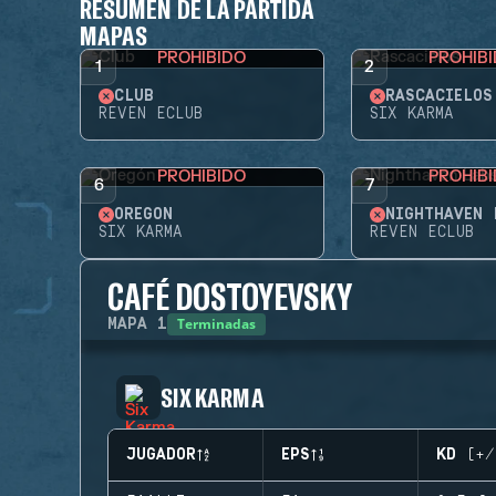
RESUMEN DE LA PARTIDA
MAPAS
PROHIBIDO
PROHIB
1
2
CLUB
RASCACIELOS
REVEN ECLUB
SIX KARMA
PROHIBIDO
PROHIB
6
7
OREGÓN
NIGHTHAVEN 
SIX KARMA
REVEN ECLUB
CAFÉ DOSTOYEVSKY
Terminadas
MAPA
1
SIX KARMA
JUGADOR
EPS
KD (+/