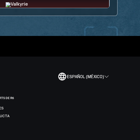
ESPAÑOL (MÉXICO)
RTS DE R6
ES
DUCTA