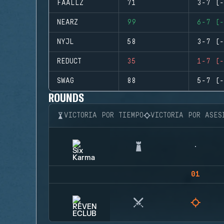
FAALLZ
71
3-7 (-
NEARZ
99
6-7 (-
NYJL
58
3-7 (-
REDUCT
35
1-7 (-
SWAG
88
5-7 (-
ROUNDS
VICTORIA POR TIEMPO
VICTORIA POR ASES
01