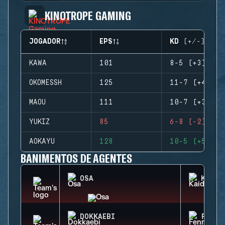
KINOTROPE GAMING
JOGADOR
EPS
KD (+/-)
KAWA
101
8-5 (+3)
OKOMESSH
125
11-7 (+4)
MAOU
111
10-7 (+3)
YUKIZ
85
6-8 (-2)
AOKAYU
128
10-5 (+5)
BANIMENTOS DE AGENTES
OSA
KAID
DOKKAEBI
FENRI