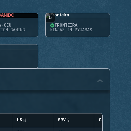
BANIDO
5
A-CÉU
FRONTEIRA
TION GAMING
NINJAS IN PYJAMAS
HS
SRV
CLUTCHES