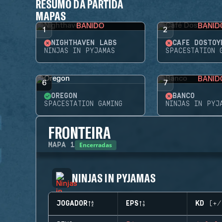
RESUMO DA PARTIDA
MAPAS
BANIDO
BANID
1
2
NIGHTHAVEN LABS
CAFÉ DOSTOY
NINJAS IN PYJAMAS
SPACESTATION 
BANID
6
7
OREGON
BANCO
SPACESTATION GAMING
NINJAS IN PYJ
FRONTEIRA
Encerradas
MAPA
1
NINJAS IN PYJAMAS
JOGADOR
EPS
KD (+/