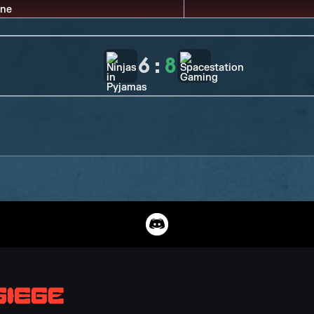
6
:
8