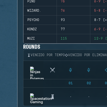
PINO
76
6-9 (-
WIZARD.
76
5-8 (-
PSYCHO
93
8-7 (+
KONDZ
77
6-9 (-
MUZI
115
12-9 (
ROUNDS
VENCIDO POR TEMPO
VENCIDO POR ELIMINA
01
02
0