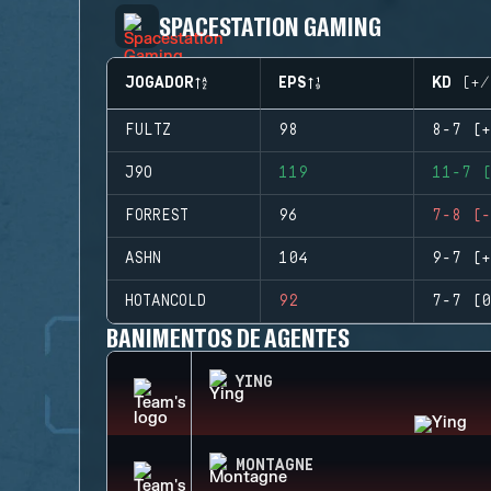
SPACESTATION GAMING
JOGADOR
EPS
KD (+/
FULTZ
98
8-7 (+
J9O
119
11-7 (
FORREST
96
7-8 (-
ASHN
104
9-7 (+
HOTANCOLD
92
7-7 (0
BANIMENTOS DE AGENTES
YING
MONTAGNE