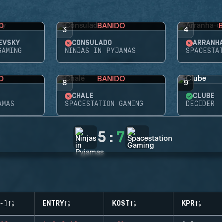
O
BANIDO
3
4
EVSKY
CONSULADO
ARRANH
GAMING
NINJAS IN PYJAMAS
SPACESTA
O
BANIDO
8
9
CHALÉ
CLUBE
AMAS
SPACESTATION GAMING
DECIDER
5
:
7
-)
ENTRY
KOST
KPR