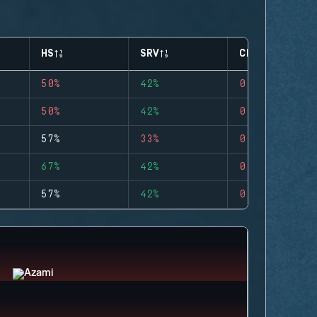
HS
SRV
CLUTCHES
50%
42%
0
50%
42%
0
57%
33%
0
67%
42%
0
57%
42%
0