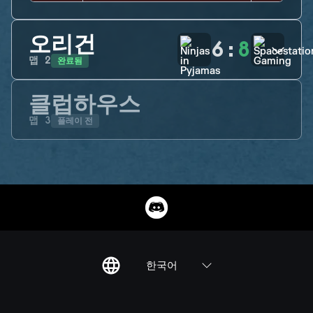
오리건
6
:
8
완료됨
맵
2
클럽하우스
플레이 전
맵
3
한국어