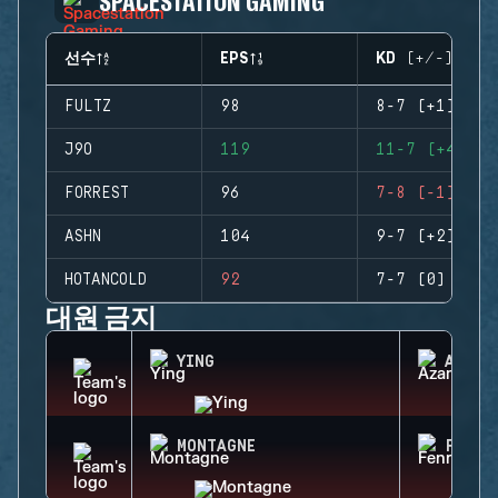
SPACESTATION GAMING
선수
EPS
KD (+/-)
FULTZ
98
8-7 (+1)
J9O
119
11-7 (+4)
FORREST
96
7-8 (-1)
ASHN
104
9-7 (+2)
HOTANCOLD
92
7-7 (0)
대원 금지
YING
AZAMI
MONTAGNE
FENRI