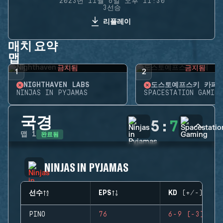
2023년 11월 6일 오후 11:30
3선승
리플레이
매치 요약
맵
금지됨
금지됨
1
2
NIGHTHAVEN LABS
도스토예프스키 카페
NINJAS IN PYJAMAS
SPACESTATION GAMING
국경
5
:
7
완료됨
맵
1
NINJAS IN PYJAMAS
선수
EPS
KD (+/-)
PINO
76
6-9 (-3)