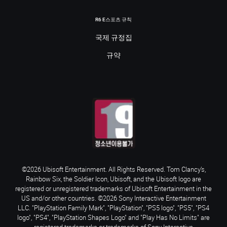
R6 E스포츠 규칙
국제 규정집
규약
©2026 Ubisoft Entertainment. All Rights Reserved. Tom Clancy’s,
Rainbow Six, the Soldier Icon, Ubisoft, and the Ubisoft logo are
registered or unregistered trademarks of Ubisoft Entertainment in the
US and/or other countries. ©2026 Sony Interactive Entertainment
LLC. "PlayStation Family Mark", "PlayStation", "PS5 logo", "PS5", "PS4
logo", "PS4", "PlayStation Shapes Logo" and "Play Has No Limits" are
registered trademarks or trademarks of Sony Interactive