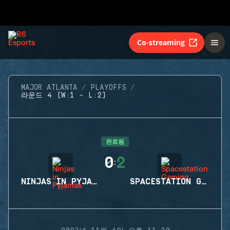
Co-streaming
MAJOR ATLANTA
PLAYOFFS
라운드 4 (W:1 - L:2)
완료됨
0
2
:
NINJAS IN PYJAMAS
SPACESTATION GAMING