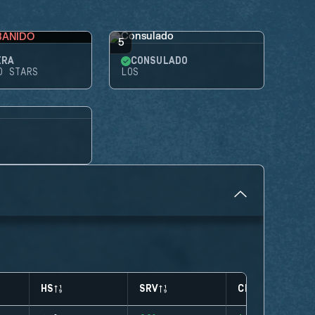
BANIDO
5
IRA
CONSULADO
D STARS
LOS
HS
SRV
CLUTCHES