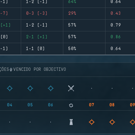
-1)
1-2 (-1)
64%
0.64
-7)
0-3 (-3)
29%
0.43
(+1)
1-2 (-1)
57%
0.79
(0)
2-1 (+1)
57%
0.86
-1)
1-1 (0)
50%
0.64
ÇÕES
VENCIDO POR OBJECTIVO
04
05
06
07
08
0