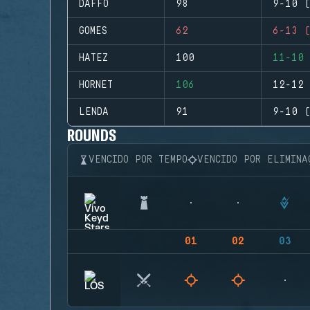
DAFFO
98
9-10 (
GOMES
62
6-13 (
HATEZ
100
11-10 
HORNET
106
12-12 
LENDA
91
9-10 (
ROUNDS
VENCIDO POR TEMPO
VENCIDO POR ELIMINA
01
02
03