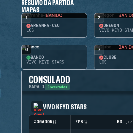
RESUMO DA PARTIDA
MAPAS
BANIDO
BANID
1
2
ARRANHA-CÉU
OREGON
LOS
VIVO KEYD STA
BANID
6
7
BANCO
CLUBE
VIVO KEYD STARS
LOS
CONSULADO
Encerradas
MAPA
1
VIVO KEYD STARS
JOGADOR
EPS
KD (+/