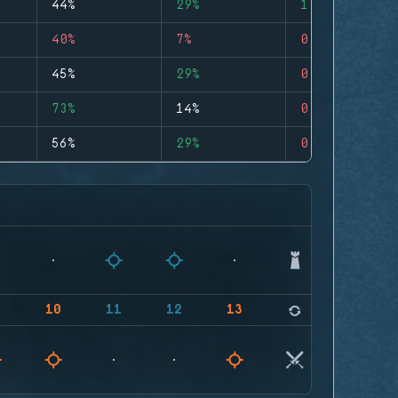
44%
29%
1
40%
7%
0
45%
29%
0
73%
14%
0
56%
29%
0
9
10
11
12
13
14