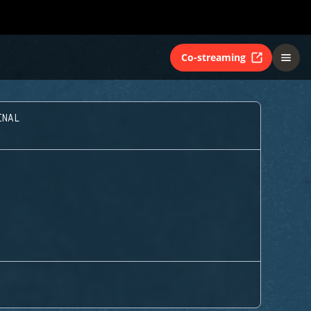
Co-streaming
INAL