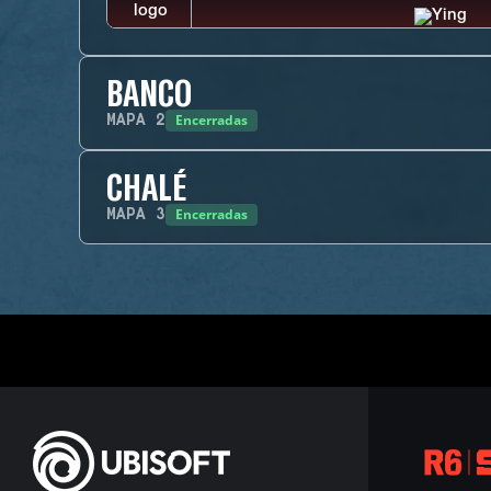
BANCO
Encerradas
MAPA
2
CHALÉ
Encerradas
MAPA
3