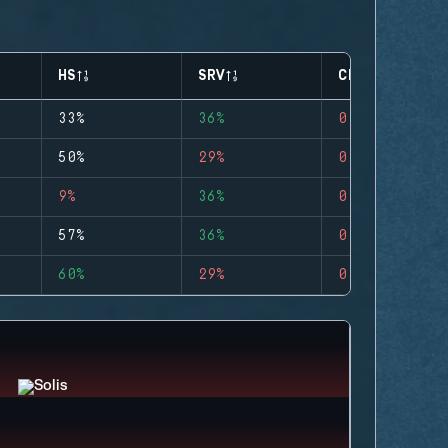
HS
SRV
CLUTCHES
33%
36%
0
50%
29%
0
9%
36%
0
57%
36%
0
60%
29%
0