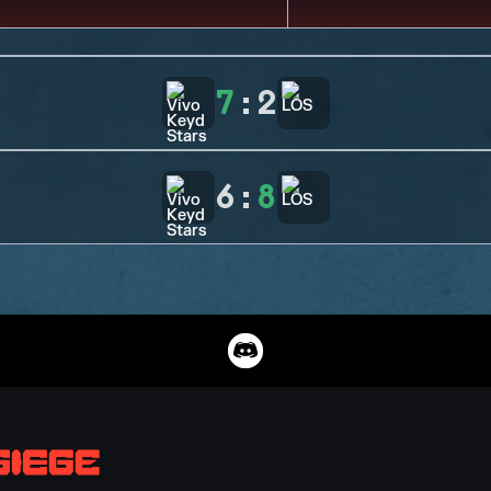
7
:
2
6
:
8