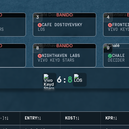
O
BANIDO
3
4
CAFÉ DOSTOYEVSKY
FRONTE
RS
LOS
VIVO KEY
O
BANIDO
8
9
NIGHTHAVEN LABS
CHALÉ
VIVO KEYD STARS
DECIDER
6
:
8
-)
ENTRY
KOST
KPR