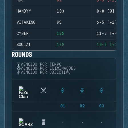
KDS
82
5-6 (-1)
HANDYY
103
8-8 (0)
VITAKING
95
6-5 (+1)
CYBER
132
11-7 (+4)
SOULZ1
132
10-3 (+7)
ROUNDS
VENCIDO POR TEMPO
VENCIDO POR ELIMINAÇÕES
VENCIDO POR OBJECTIVO
01
02
03
04