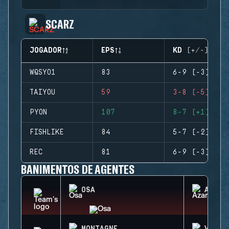
SCARZ
JOGADOR
EPS
KD (+/-)
WQSYO1
83
6-9 (-3)
TAIYOU
59
3-8 (-5)
PYON
107
8-7 (+1)
FISHLIKE
84
5-7 (-2)
REC
81
6-9 (-3)
BANIMENTOS DE AGENTES
OSA
AZAMI