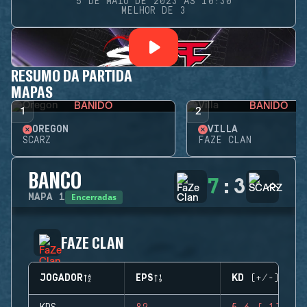
5 DE MAIO DE 2023 ÀS 10:30
MELHOR DE 3
RESUMO DA PARTIDA
MAPAS
BANIDO
BANIDO
1
2
OREGON
VILLA
SCARZ
FAZE CLAN
BANCO
7
:
3
Encerradas
MAPA
1
FAZE CLAN
JOGADOR
EPS
KD (+/-)