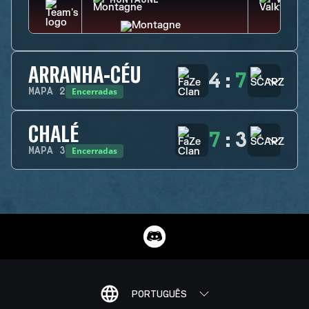
MONTAGNE
VALKY
ARRANHA-CÉU
4
:
7
Encerradas
MAPA
2
CHALÉ
7
:
3
Encerradas
MAPA
3
PORTUGUÊS