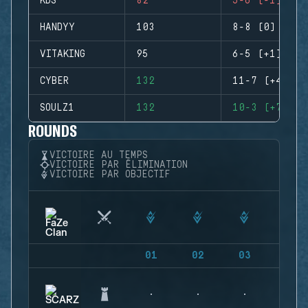
KDS
82
5-6 (-1)
HANDYY
103
8-8 (0)
VITAKING
95
6-5 (+1)
CYBER
132
11-7 (+4)
SOULZ1
132
10-3 (+7)
ROUNDS
VICTOIRE AU TEMPS
VICTOIRE PAR ÉLIMINATION
VICTOIRE PAR OBJECTIF
01
02
03
04