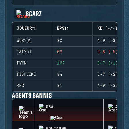
SCARZ
JOUEUR
EPS
KD (+/-)
WQSYO1
83
6-9 (-3)
TAIYOU
59
3-8 (-5)
PYON
107
8-7 (+1)
FISHLIKE
84
5-7 (-2)
REC
81
6-9 (-3)
AGENTS BANNIS
OSA
AZAMI