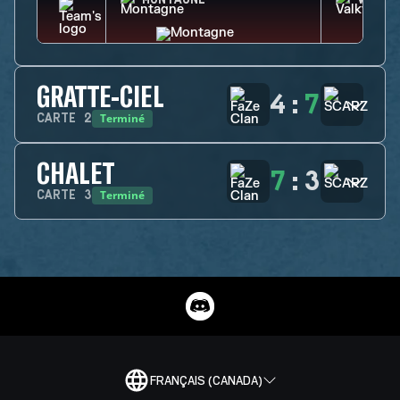
MONTAGNE
VALKY
GRATTE-CIEL
4
:
7
Terminé
CARTE
2
CHALET
7
:
3
Terminé
CARTE
3
FRANÇAIS (CANADA)