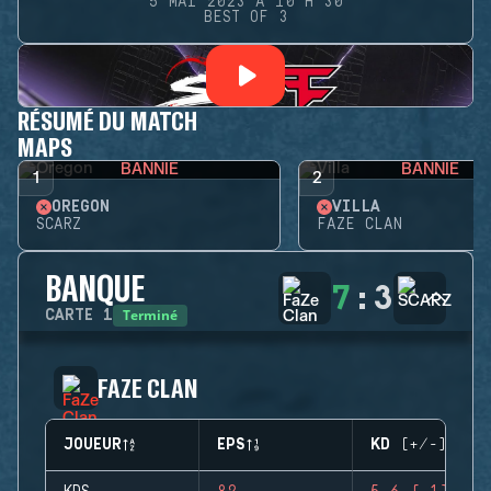
5 MAI 2023 À 10 H 30
BEST OF 3
RÉSUMÉ DU MATCH
MAPS
BANNIE
BANNIE
1
2
OREGON
VILLA
SCARZ
FAZE CLAN
BANQUE
7
:
3
Terminé
CARTE
1
FAZE CLAN
JOUEUR
EPS
KD (+/-)