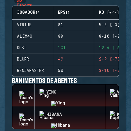
JOGADOR
EPS
KD (+/-)
VIRTUE
81
5-8 (-3)
ALEM4O
88
8-10 (-2)
DOKI
131
12-6 (+6)
BLURR
49
2-9 (-7)
BENJAMASTER
50
3-10 (-7)
BANIMENTOS DE AGENTES
YING
VALKY
HIBANA
KAPKA