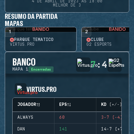
4 DE ABRIL DE 2023 ÀS 18:00
MELHOR DE 3
RESUMO DA PARTIDA
MAPAS
BANIDO
BANIDO
1
2
PARQUE TEMÁTICO
CLUBE
VIRTUS.PRO
G2 ESPORTS
BANCO
7
:
4
Encerradas
MAPA
1
VIRTUS.PRO
JOGADOR
EPS
KD (+/-)
ALWAYS
60
3-7 (-4)
DAN
141
14-7 (+7)