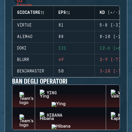
GIOCATORE
EPS
KD (+/-)
VIRTUE
81
5-8 (-3)
ALEM4O
88
8-10 (-2)
DOKI
131
12-6 (+6)
BLURR
49
2-9 (-7)
BENJAMASTER
50
3-10 (-7)
BAN DEGLI OPERATORI
YING
VALKY
HIBANA
KAPKA