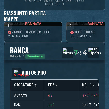
4 APRILE 2023 ALLE ORE 18:00
BEST OF 3
RIASSUNTO PARTITA
MAPPE
BANNATA
BANNATA
1
2
PARCO DIVERTIMENTI
CLUB HOUSE
VIRTUS.PRO
G2 ESPORTS
BANCA
7
:
4
Terminata
MAPPA
1
VIRTUS.PRO
GIOCATORE
EPS
KD (+/-)
ALWAYS
60
3-7 (-4)
DAN
141
14-7 (+7)