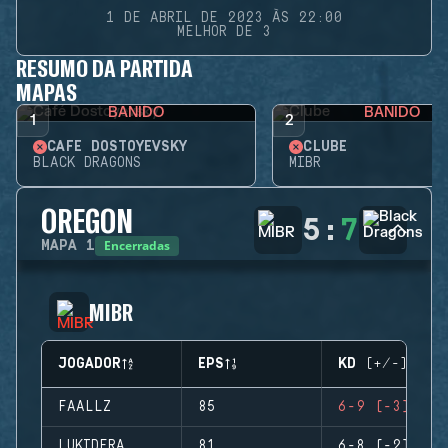
1 DE ABRIL DE 2023 ÀS 22:00
MELHOR DE 3
RESUMO DA PARTIDA
MAPAS
BANIDO
BANIDO
1
2
CAFÉ DOSTOYEVSKY
CLUBE
BLACK DRAGONS
MIBR
OREGON
5
:
7
Encerradas
MAPA
1
MIBR
JOGADOR
EPS
KD (+/-)
FAALLZ
85
6-9 (-3)
LUKIDERA
81
6-8 (-2)