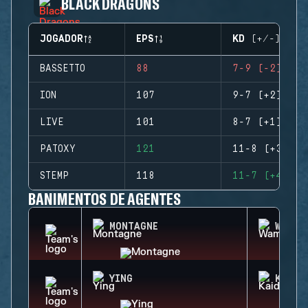
BLACK DRAGONS
JOGADOR
EPS
KD (+/-)
BASSETTO
88
7-9 (-2)
ION
107
9-7 (+2)
LIVE
101
8-7 (+1)
PATOXY
121
11-8 (+3)
STEMP
118
11-7 (+4)
BANIMENTOS DE AGENTES
MONTAGNE
WAMAI
YING
KAID