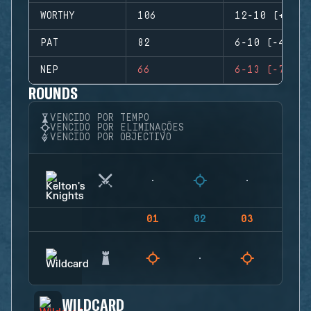
WORTHY
106
12-10 (+2)
PAT
82
6-10 (-4)
NEP
66
6-13 (-7)
ROUNDS
VENCIDO POR TEMPO
VENCIDO POR ELIMINAÇÕES
VENCIDO POR OBJECTIVO
01
02
03
04
WILDCARD