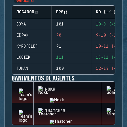
JOGADOR
EPS
KD (+/-)
SOYA
101
10-8 (+2)
EDPAN
90
9-10 (-1)
KYRO(OLD)
91
10-11 (-1)
LOGIIK
111
13-11 (+2)
TUHAN
100
12-13 (-1)
BANIMENTOS DE AGENTES
NOKK
SOLIS
THATCHER
MIRA