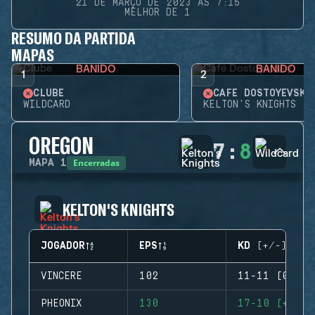
21 DE MARÇO DE 2023 ÀS 7:15
MELHOR DE 1
RESUMO DA PARTIDA
MAPAS
BANIDO
BANIDO
1
2
CLUBE
CAFÉ DOSTOYEVSKY
WILDCARD
KELTON'S KNIGHTS
OREGON
7
:
8
Encerradas
MAPA
1
KELTON'S KNIGHTS
JOGADOR
EPS
KD (+/-)
VINCERE
102
11-11 (0)
PHEONIX
130
17-10 (+7)