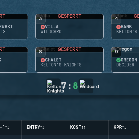
RT
GESPERRT
G
3
4
EWSKI
VILLA
BANK
HTS
WILDCARD
KELTON'S
RT
GESPERRT
8
9
K
CHALET
OREGON
KELTON'S KNIGHTS
DECIDER
7
:
8
-)
ENTRY
KOST
KPR