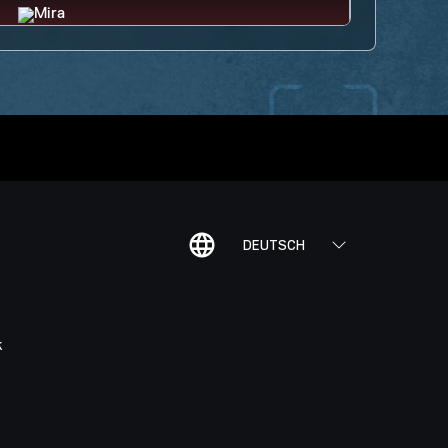
DEUTSCH
K