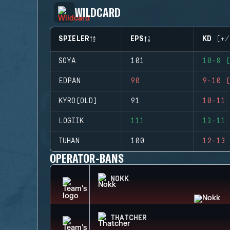
WILDCARD
SPIELER
EPS
KD (+/
SOYA
101
10-8 (
EDPAN
90
9-10 (
KYRO(OLD)
91
10-11 
LOGIIK
111
13-11 
TUHAN
100
12-13 
OPERATOR-BANS
NOKK
THATCHER