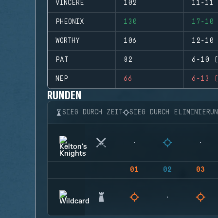
VINCERE
102
11-11 
PHEONIX
130
17-10 
WORTHY
106
12-10 
PAT
82
6-10 (
NEP
66
6-13 (
RUNDEN
SIEG DURCH ZEIT
SIEG DURCH ELIMINIERU
01
02
03