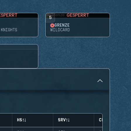
ESPERRT
GESPERRT
5
GRENZE
 KNIGHTS
WILDCARD
HS
SRV
CLUTCHES