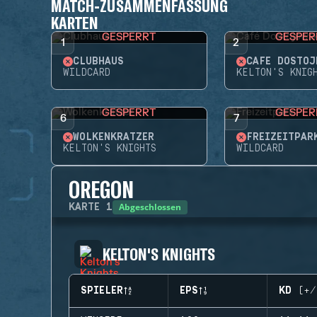
MATCH-ZUSAMMENFASSUNG
KARTEN
GESPERRT
GESPER
1
2
CLUBHAUS
CAFÉ DOSTOJ
WILDCARD
KELTON'S KNIG
GESPERRT
GESPER
6
7
WOLKENKRATZER
FREIZEITPAR
KELTON'S KNIGHTS
WILDCARD
OREGON
Abgeschlossen
KARTE
1
KELTON'S KNIGHTS
SPIELER
EPS
KD (+/