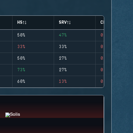
HS
SRV
CLUTCHES
50%
47%
0
33%
33%
0
50%
27%
0
73%
27%
0
60%
13%
0