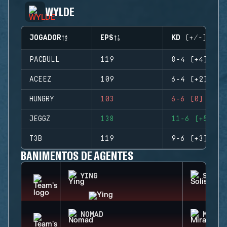
WYLDE
JOGADOR
EPS
KD (+/-)
PACBULL
119
8-4 (+4)
ACEEZ
109
6-4 (+2)
HUNGRY
103
6-6 (0)
JEGGZ
138
11-6 (+5)
T3B
119
9-6 (+3)
BANIMENTOS DE AGENTES
YING
SOLIS
NOMAD
MIRA