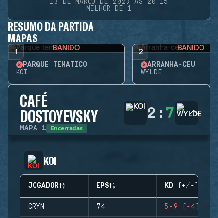
13 DE MARÇO DE 2023 ÀS 20:15
MELHOR DE 1
RESUMO DA PARTIDA
MAPAS
BANIDO
BANIDO
1
2
PARQUE TEMÁTICO
ARRANHA-CÉU
KOI
WYLDE
CAFÉ
2
:
7
DOSTOYEVSKY
Encerradas
MAPA
1
KOI
JOGADOR
EPS
KD (+/-)
CRYN
74
5-9 (-4)