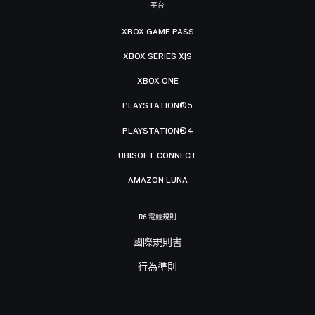
平台
XBOX GAME PASS
XBOX SERIES X|S
XBOX ONE
PLAYSTATION®5
PLAYSTATION®4
UBISOFT CONNECT
AMAZON LUNA
R6 電競規則
國際規則書
行為準則