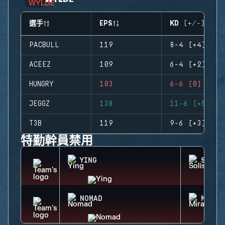
選手
EPS
KD (+/-)
PACBULL
119
8-4 (+4)
ACEEZ
109
6-4 (+2)
HUNGRY
103
6-6 (0)
JEGGZ
138
11-6 (+5)
T3B
119
9-6 (+3)
特勤幹員禁用
YING
SOLIS
NOMAD
MIRA