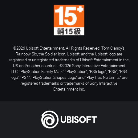
©2026 Ubisoft Entertainment. All Rights Reserved. Tom Clancy’s,
Rainbow Six, the Soldier Icon, Ubisoft, and the Ubisoft logo are
registered or unregistered trademarks of Ubisoft Entertainment in the
US and/or other countries. ©2026 Sony Interactive Entertainment
LLC. "PlayStation Family Mark", "PlayStation", "PS5 logo", "PS5", "PS4
logo", "PS4", "PlayStation Shapes Logo" and "Play Has No Limits" are
registered trademarks or trademarks of Sony Interactive
Entertainment Inc.