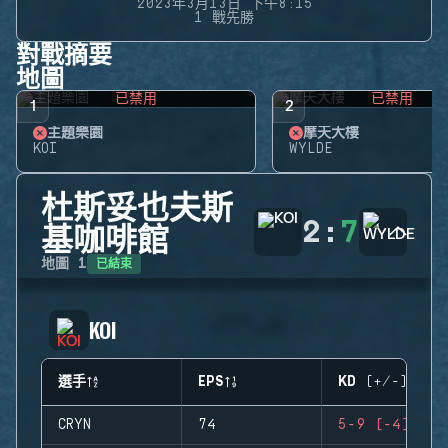
2023年3月13日 下午8:15
1 戰先勝
對戰摘要
地圖
已禁用
已禁用
1
2
主題樂園
摩天大樓
KOI
WYLDE
杜斯妥也夫斯
2
:
7
基咖啡館
已結束
地圖
1
KOI
選手
EPS
KD (+/-)
CRYN
74
5-9 (-4)