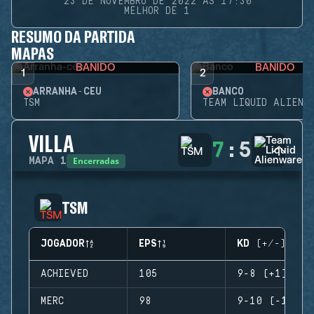
23 DE NOVEMBRO DE 2022 ÀS 17:30
MELHOR DE 1
RESUMO DA PARTIDA
MAPAS
BANIDO
BANIDO
1
2
ARRANHA-CÉU
BANCO
TSM
TEAM LIQUID ALIENW
VILLA
7
:
5
Encerradas
MAPA
1
TSM
JOGADOR
EPS
KD (+/-)
ACHIEVED
105
9-8 (+1)
MERC
98
9-10 (-1)