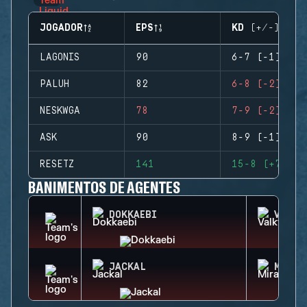
JOGADOR
EPS
KD (+/-)
LAGONIS
90
6-7 (-1)
PALUH
82
6-8 (-2)
NESKWGA
78
7-9 (-2)
ASK
90
8-9 (-1)
RESETZ
141
15-8 (+7)
BANIMENTOS DE AGENTES
DOKKAEBI
VALKY
JACKAL
MIRA