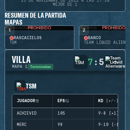
23 DE NOVIEMBRE DE 2022 A LAS 17:30
MEJOR DE 1
RESUMEN DE LA PARTIDA
MAPAS
PROHIBIDO
PROHIBIDO
1
2
RASCACIELOS
BANCO
TSM
TEAM LIQUID ALIENW
VILLA
7
:
5
Terminadas
MAPA
1
TSM
JUGADOR
EPS
KD (+/-)
ACHIEVED
105
9-8 (+1)
MERC
98
9-10 (-1)