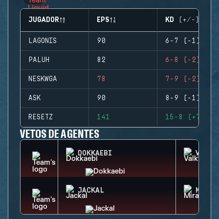
JUGADOR
EPS
KD (+/-)
LAGONIS
90
6-7 (-1)
PALUH
82
6-8 (-2)
NESKWGA
78
7-9 (-2)
ASK
90
8-9 (-1)
RESETZ
141
15-8 (+7)
VETOS DE AGENTES
DOKKAEBI
VALKY
JACKAL
MIRA