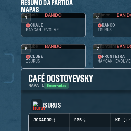
RESUMO DA PARTIDA
MAPAS
BANIDO
BANID
1
2
CHALÉ
BANCO
MAYCAM EVOLVE
ISURUS
BANIDO
BANID
6
7
CLUBE
FRONTEIRA
ISURUS
MAYCAM EVOLVE
CAFÉ DOSTOYEVSKY
Encerradas
MAPA
1
ISURUS
JOGADOR
EPS
KD (+/