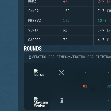
KRMZ
47
2-9 (-
PNNO9
108
7-7 (0
KREEVZ
127
12-8 (
VCNTX
61
3-9 (-
GASPRO
72
4-7 (-
ROUNDS
VENCIDO POR TEMPO
VENCIDO POR ELIMINA
01
02