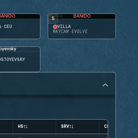
BANIDO
BANIDO
5
A-CÉU
VILLA
MAYCAM EVOLVE
OSTOYEVSKY
HS
SRV
CLUTCHES