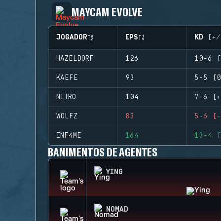
MAYCAM EVOLVE
JOGADOR
EPS
KD (+/
HAZELDORF
126
10-6 (
KAEFE
93
5-5 (0
NITRO
104
7-6 (+
WOLFZ
83
5-6 (-
INF4ME
164
13-4 (
BANIMENTOS DE AGENTES
YING
NOMAD