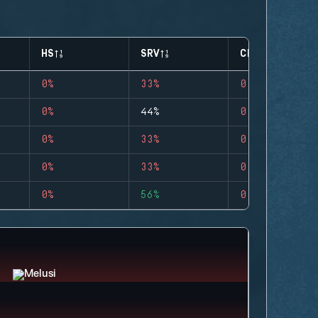
HS
SRV
CLUTCHES
0%
33%
0
0%
44%
0
0%
33%
0
0%
33%
0
0%
56%
0