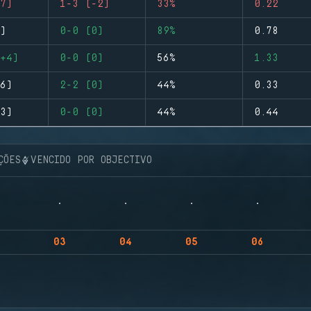
7)
1-3 (-2)
33%
0.22
)
0-0 (0)
89%
0.78
+4)
0-0 (0)
56%
1.33
6)
2-2 (0)
44%
0.33
3)
0-0 (0)
44%
0.44
ÇÕES
VENCIDO POR OBJECTIVO
03
04
05
06