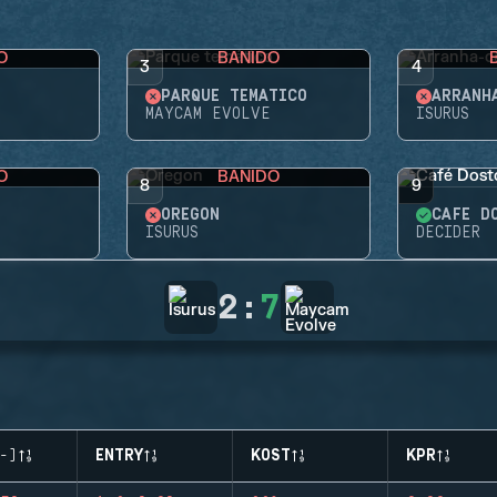
O
BANIDO
3
4
PARQUE TEMÁTICO
ARRANH
MAYCAM EVOLVE
ISURUS
O
BANIDO
8
9
OREGON
CAFÉ D
ISURUS
DECIDER
2
:
7
-)
ENTRY
KOST
KPR