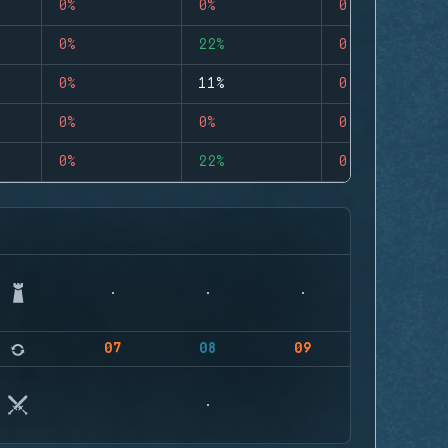
0%
0%
0
0%
22%
0
0%
11%
0
0%
0%
0
0%
22%
0
07
08
09