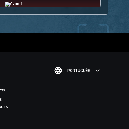
PORTUGUÊS
ORTS
IS
DUTA