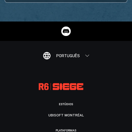
PORTUGUÊS
ESTÚDIOS
UBISOFT MONTRÉAL
PLATAFORMAS