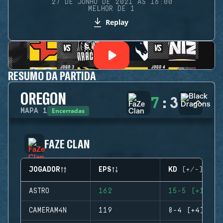
27 DE JUNHO DE 2021 ÀS 16:00
MELHOR DE 1
Replay
RESUMO DA PARTIDA
OREGON
7
:
3
Encerradas
MAPA
1
FAZE CLAN
JOGADOR
EPS
KD (+/-)
ASTRO
162
15-5 (+10)
CAMERAM4N
119
8-4 (+4)