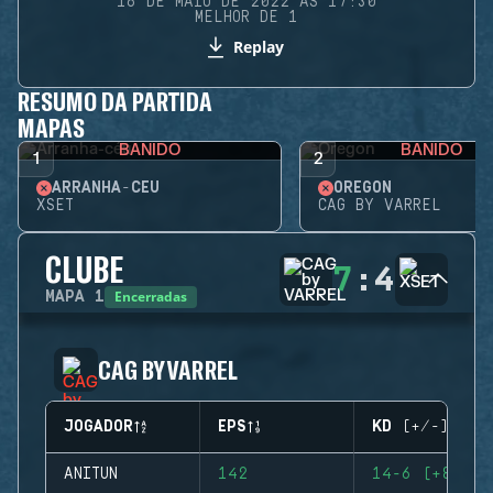
16 DE MAIO DE 2022 ÀS 17:30
MELHOR DE 1
Replay
RESUMO DA PARTIDA
MAPAS
BANIDO
BANIDO
1
2
ARRANHA-CÉU
OREGON
XSET
CAG BY VARREL
CLUBE
7
:
4
Encerradas
MAPA
1
CAG BY VARREL
JOGADOR
EPS
KD (+/-)
ANITUN
142
14-6 (+8)