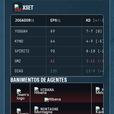
XSET
JOGADOR
EPS
KD (+/-)
YOGGAH
89
7-7 (0)
KYNO
64
4-9 (-5)
SPIRITZ
92
8-10 (-2)
GMZ
61
3-11 (-8)
DIAS
125
12-8 (+4)
BANIMENTOS DE AGENTES
HIBANA
MELUS
MONTAGNE
KAID