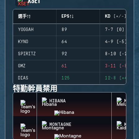
XSET
選手
EPS
KD (+/-)
YOGGAH
89
7-7 (0)
KYNO
64
4-9 (-5)
SPIRITZ
92
8-10 (-2)
GMZ
61
3-11 (-8)
DIAS
125
12-8 (+4)
特勤幹員禁用
HIBANA
MELUS
MONTAGNE
KAID