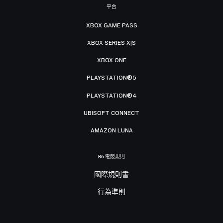
平台
XBOX GAME PASS
XBOX SERIES X|S
XBOX ONE
PLAYSTATION®5
PLAYSTATION®4
UBISOFT CONNECT
AMAZON LUNA
R6 電競規則
國際規則書
行為準則