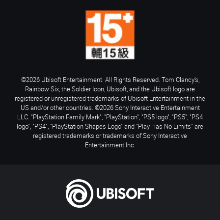
©2026 Ubisoft Entertainment. All Rights Reserved. Tom Clancy’s,
Rainbow Six, the Soldier Icon, Ubisoft, and the Ubisoft logo are
registered or unregistered trademarks of Ubisoft Entertainment in the
US and/or other countries. ©2026 Sony Interactive Entertainment
LLC. "PlayStation Family Mark", "PlayStation", "PS5 logo", "PS5", "PS4
logo", "PS4", "PlayStation Shapes Logo" and "Play Has No Limits" are
registered trademarks or trademarks of Sony Interactive
Entertainment Inc.