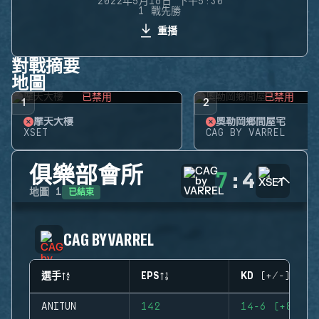
2022年5月16日 下午5:30
1 戰先勝
重播
對戰摘要
地圖
已禁用
已禁用
1
2
摩天大樓
奧勒岡鄉間屋宅
XSET
CAG BY VARREL
俱樂部會所
7
:
4
已結束
地圖
1
CAG BY VARREL
選手
EPS
KD (+/-)
ANITUN
142
14-6 (+8)