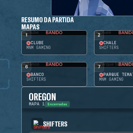
RESUMO DA PARTIDA
MAPAS
BANIDO
BANID
1
2
CLUBE
CHALÉ
MNM GAMING
SHIFTERS
BANIDO
BANID
6
7
BANCO
PARQUE TEMÁ
SHIFTERS
MNM GAMING
OREGON
Encerradas
MAPA
1
SHIFTERS