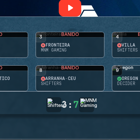
O
BANIDO
3
4
FRONTEIRA
VILLA
MNM GAMING
SHIFTERS
O
BANIDO
8
9
TICO
ARRANHA-CÉU
OREGON
SHIFTERS
DECIDER
3
:
7