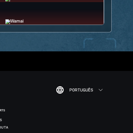
PORTUGUÊS
ORTS
IS
DUTA